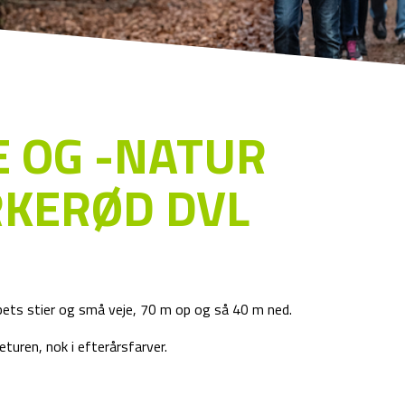
 OG -NATUR
RKERØD DVL
bets stier og små veje, 70 m op og så 40 m ned.
turen, nok i efterårsfarver.