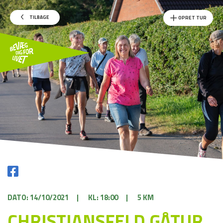
TILBAGE
OPRET TUR
DATO: 14/10/2021
|
KL: 18:00
|
5 KM
CHRISTIANSFELD GÅTUR