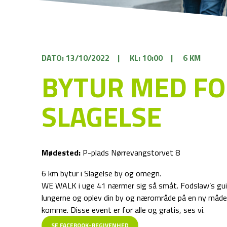
DATO: 13/10/2022
|
KL: 10:00
|
6 KM
BYTUR MED F
SLAGELSE
Mødested:
P-plads Nørrevangstorvet 8
6 km bytur i Slagelse by og omegn.
WE WALK i uge 41 nærmer sig så småt. Fodslaw’s guide
lungerne og oplev din by og nærområde på en ny måde –
komme. Disse event er for alle og gratis, ses vi.
SE FACEBOOK-BEGIVENHED