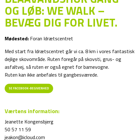
OG LØB: WE WALK –
BEVÆG DIG FOR LIVET.
Mødested:
Foran Idrætscentret
Med start fra Idrætscentret går vi ca. 8 km i vores fantastisk
dejlige skovområde. Ruten foregår på skovsti, grus- og
asfaltvej, så ruten er også egnet for barnevogne.
Ruten kan ikke anbefales til gangbesværede.
SE FACEBOOK-BEGIVENHED
Værtens information:
Jeanette Kongensbjerg
50 57 11 59
jeakon@icloud.com