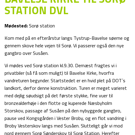
STATION DVL
Mødested:
Sorø station
Kom med på en efterårstur langs Tystrup-Bavelse søerne og
gennem skove hele vejen til Sorø. Vi passerer også den nye
gangbro over Susåen.
Vi mødes ved Sorø station kl.9.30. Dernæst fragtes vi i
privatbiler (så få som muligt) til Bavelse Kirke, hvorfra
vandreturen begynder. Startstedet er en hvid plet på DOT´s
landkort, derfor denne konstruktion. Turen er meget varieret
med dejlig søudsigt på det første stykke, fine vuer til
bronzealderhøje i den flotte og kuperede Næsbyholm
Storskov, passage af Susåen på den nybyggede gangbro,
pause ved Kongsgården i Vester Broby, og en flot vandring i
Broby Vesterskov langs med Susåen. Slutteligt går vi mod
nord gennem Sorø Sønderskov til Sorø Station. Herefter