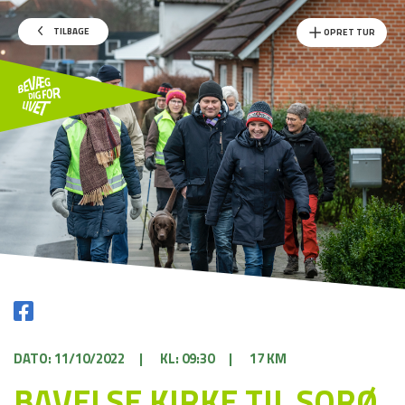
TILBAGE
OPRET TUR
DATO: 11/10/2022
|
KL: 09:30
|
17 KM
BAVELSE KIRKE TIL SORØ