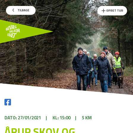
TILBAGE
OPRET TUR
DATO: 27/01/2021
|
KL: 15:00
|
5 KM
ÅRUP SKOV OG