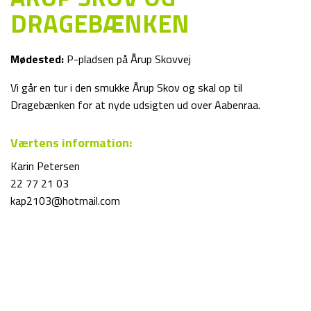
DRAGEBÆNKEN
Mødested:
P-pladsen på Årup Skovvej
Vi går en tur i den smukke Årup Skov og skal op til
Dragebænken for at nyde udsigten ud over Aabenraa.
Værtens information:
Karin Petersen
22 77 21 03
kap2103@hotmail.com