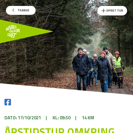
TILBAGE
OPRET TUR
DATO: 17/10/2021
|
KL: 09:50
|
14 KM
ÅRSTIDSTUR OMKRING