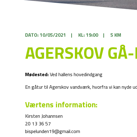
DATO: 10/05/2021
|
KL: 19:00
|
5 KM
AGERSKOV GÅ
Mødested:
Ved hallens hovedindgang
En gåtur til Agerskov vandværk, hvorfra vi kan nyde u
Værtens information:
Kirsten Johannsen
20 13 36 57
bispelunden19@gmail.com