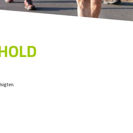
-HOLD
dsigten.